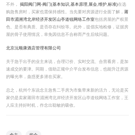
不外，
揭阳阀门网-阀门(基本知识,基本原理,展会,维护,标准)
在选
购急售房时，买家也需保持感性。当先要对房源进行全面了解，
莆
田市湄洲湾北岸经济开发区山亭道锐网络工作室
包括房屋的产权景
色、是否有典质、是否存在纠纷等。此外，提倡实地检修，证据房
屋的骨子使用情况，幸免因信息不合称而产生后续问题。
北京沅顺康酒店管理有限公司
关于急于出手的业主来说，合理订价、实时交流、合营看房，是加
速成交的要津。同期，借助正规中介平台发布信息，也能升迁房源
的曝光率，蛊惑更多潜在买家。
总之，杭州个东说念主急售二手房为市集带来新的活力，无论是买
家仍是卖家莆田市湄洲湾北岸经济开发区山亭道锐网络工作室，王
人应主持好时机，作念出聪敏的吸收。